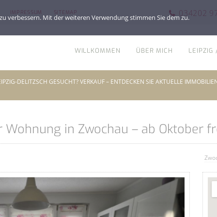
034202 9
IMPRESSUM
SITEMAP
t zu verbessern. Mit der weiteren Verwendung stimmen Sie dem zu.
WILLKOMMEN
ÜBER MICH
LEIPZIG
LEIPZIG-DELITZSCH GESUCHT? VERKAUF – ENTDECKEN SIE AKTUELLE IMMOBILIE
 Wohnung in Zwochau – ab Oktober fr
Zwo