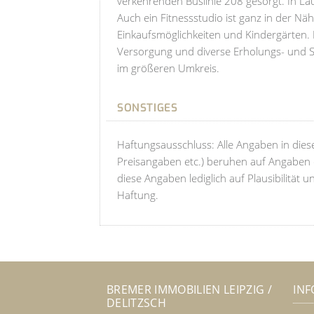
verkehrenden Buslinie 208 gesorgt. In La
Auch ein Fitnessstudio ist ganz in der Nä
Einkaufsmöglichkeiten und Kindergärten. E
Versorgung und diverse Erholungs- und Spo
im größeren Umkreis.
SONSTIGES
Haftungsausschluss: Alle Angaben in di
Preisangaben etc.) beruhen auf Angaben d
diese Angaben lediglich auf Plausibilitä
Haftung.
BREMER IMMOBILIEN LEIPZIG /
IN
DELITZSCH