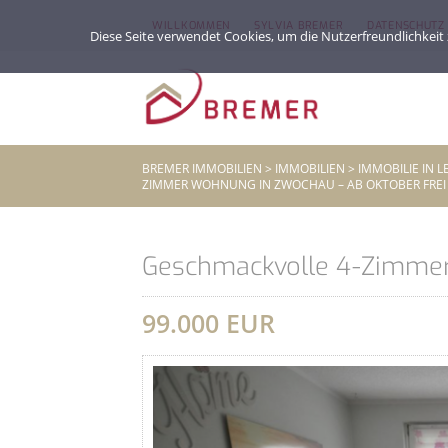
WILLKOMMEN
SYLVIA BREMER
DATENSCHUTZ
Diese Seite verwendet Cookies, um die Nutzerfreundlichkei
BREMER IMMOBILIEN
>
IMMOBILIEN
>
IMMOBILIE IN 
ZIMMER WOHNUNG IN ZWOCHAU – AB OKTOBER FREI
Geschmackvolle 4-Zimmer
99.000 EUR