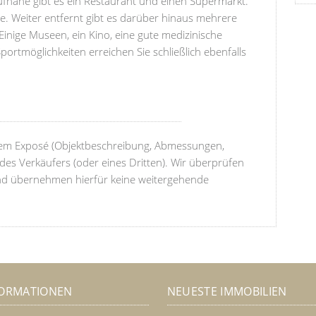
ufnähe gibt es ein Restaurant und einen Supermarkt.
he. Weiter entfernt gibt es darüber hinaus mehrere
inige Museen, ein Kino, eine gute medizinische
rtmöglichkeiten erreichen Sie schließlich ebenfalls
esem Exposé (Objektbeschreibung, Abmessungen,
es Verkäufers (oder eines Dritten). Wir überprüfen
t und übernehmen hierfür keine weitergehende
FORMATIONEN
NEUESTE IMMOBILIEN