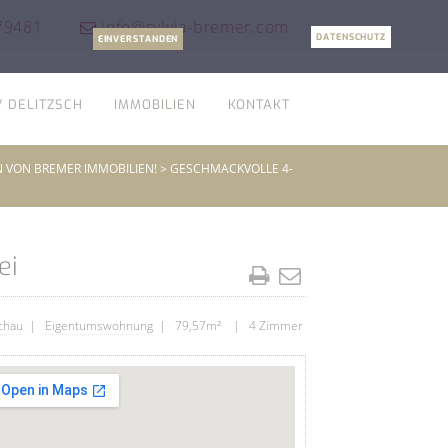
79481
info@sylvia-bremer.com
DATENSCHUTZ
EINVERSTANDEN
 / DELITZSCH
IMMOBILIEN
KONTAKT
N VON BREMER IMMOBILIEN!
>
GESCHMACKVOLLE 4-
ei
chau
|
Eigentumswohnung
| 79,57m² | 4 Zimmer